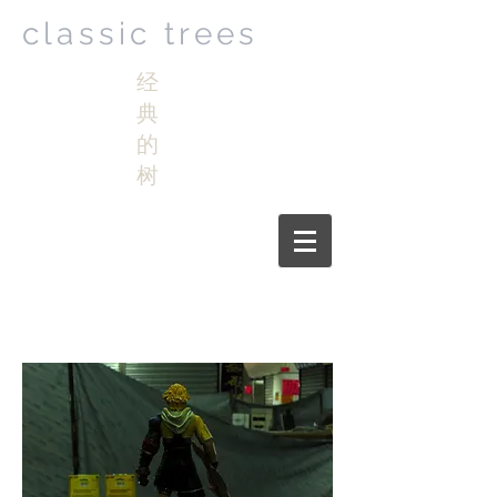
classic trees
经
典
的
树