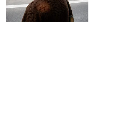
zZzzZZZzzZzZZzZzzZm artist
collective
03:02
© 2016 Classic Trees
| zZzzZZZzzZzZZzZzzZm