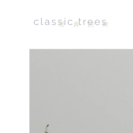
classic trees
经 典 的 树