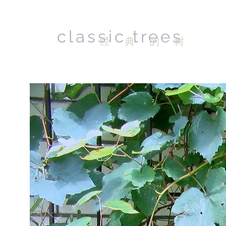
classic trees
经 典 的 树