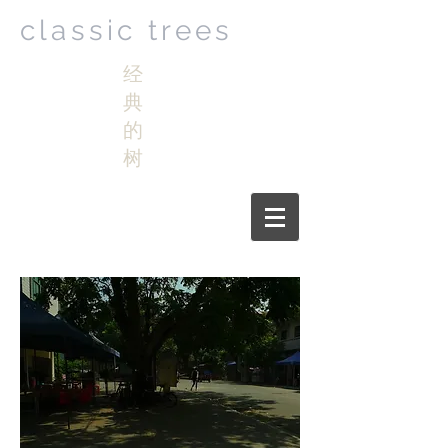
classic trees
经
典
的
树