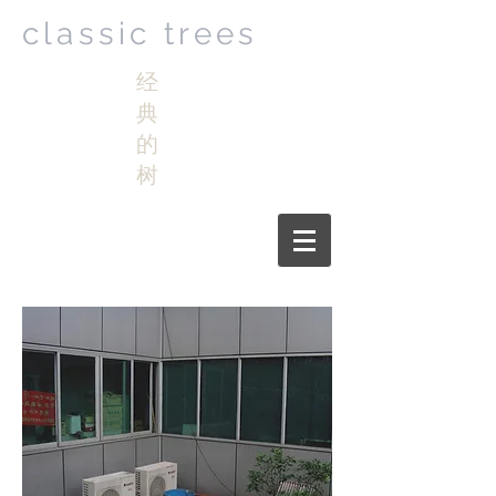
classic trees
经
典
的
树