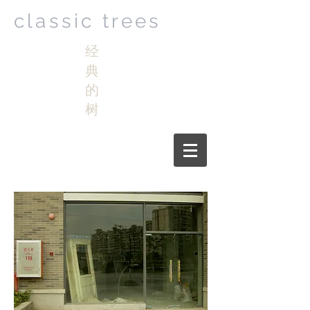
classic trees
经
典
的
树