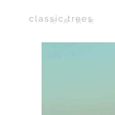
classic trees
经 典 的 树