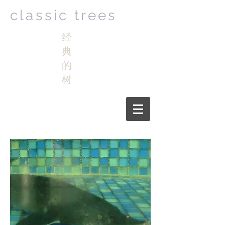
classic trees
经
典
的
树