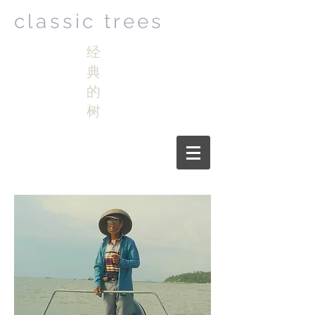
classic trees
经
典
的
树