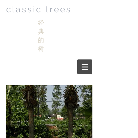
classic trees
经
典
的
树