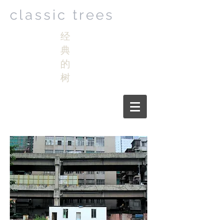
classic trees
经
典
的
树