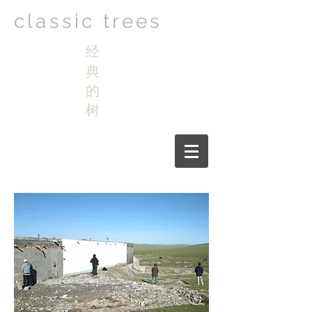
classic trees
经
典
的
树