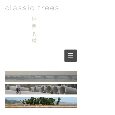
classic trees
经
典
的
树