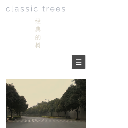
classic trees
经
典
的
树