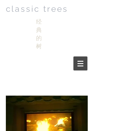
classic trees
经
典
的
树