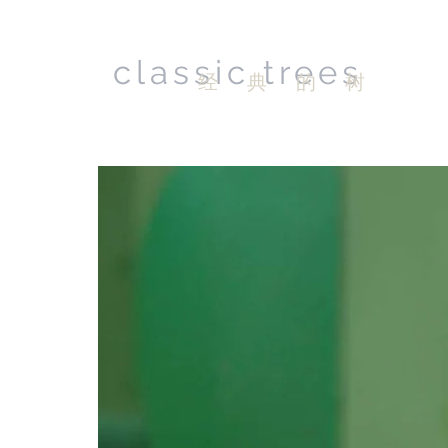
classic trees
经 典 的 树