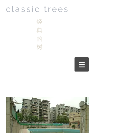
classic trees
经
典
的
树